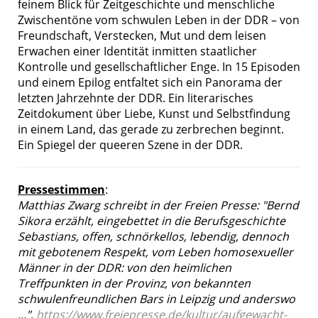
feinem Blick für Zeitgeschichte und menschliche
Zwischentöne vom schwulen Leben in der DDR – von
Freundschaft, Verstecken, Mut und dem leisen
Erwachen einer Identität inmitten staatlicher
Kontrolle und gesellschaftlicher Enge. In 15 Episoden
und einem Epilog entfaltet sich ein Panorama der
letzten Jahrzehnte der DDR. Ein literarisches
Zeitdokument über Liebe, Kunst und Selbstfindung
in einem Land, das gerade zu zerbrechen beginnt.
Ein Spiegel der queeren Szene in der DDR.
Pressestimmen
:
Matthias Zwarg schreibt in der Freien Presse: "Bernd
Sikora erzählt, eingebettet in die Berufsgeschichte
Sebastians, offen, schnörkellos, lebendig, dennoch
mit gebotenem Respekt, vom Leben homosexueller
Männer in der DDR: von den heimlichen
Treffpunkten in der Provinz, von bekannten
schwulenfreundlichen Bars in Leipzig und anderswo
...",
https://www.freiepresse.de/kultur/aufgewacht-