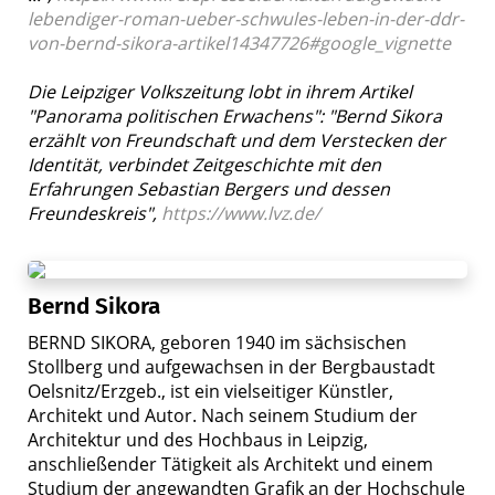
lebendiger-roman-ueber-schwules-leben-in-der-ddr-
von-bernd-sikora-artikel14347726#google_vignette
Die Leipziger Volkszeitung lobt in ihrem Artikel
"Panorama politischen Erwachens": "Bernd Sikora
erzählt von Freundschaft und dem Verstecken der
Identität, verbindet Zeitgeschichte mit den
Erfahrungen Sebastian Bergers und dessen
Freundeskreis",
https://www.lvz.de/
Bernd Sikora
BERND SIKORA, geboren 1940 im sächsischen
Stollberg und aufgewachsen in der Bergbaustadt
Oelsnitz/Erzgeb., ist ein vielseitiger Künstler,
Architekt und Autor. Nach seinem Studium der
Architektur und des Hochbaus in Leipzig,
anschließender Tätigkeit als Architekt und einem
Studium der angewandten Grafik an der Hochschule