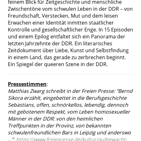
feinem Blick für Zeitgeschichte und menschliche
Zwischentöne vom schwulen Leben in der DDR – von
Freundschaft, Verstecken, Mut und dem leisen
Erwachen einer Identität inmitten staatlicher
Kontrolle und gesellschaftlicher Enge. In 15 Episoden
und einem Epilog entfaltet sich ein Panorama der
letzten Jahrzehnte der DDR. Ein literarisches
Zeitdokument über Liebe, Kunst und Selbstfindung
in einem Land, das gerade zu zerbrechen beginnt.
Ein Spiegel der queeren Szene in der DDR.
Pressestimmen
:
Matthias Zwarg schreibt in der Freien Presse: "Bernd
Sikora erzählt, eingebettet in die Berufsgeschichte
Sebastians, offen, schnörkellos, lebendig, dennoch
mit gebotenem Respekt, vom Leben homosexueller
Männer in der DDR: von den heimlichen
Treffpunkten in der Provinz, von bekannten
schwulenfreundlichen Bars in Leipzig und anderswo
...",
https://www.freiepresse.de/kultur/aufgewacht-