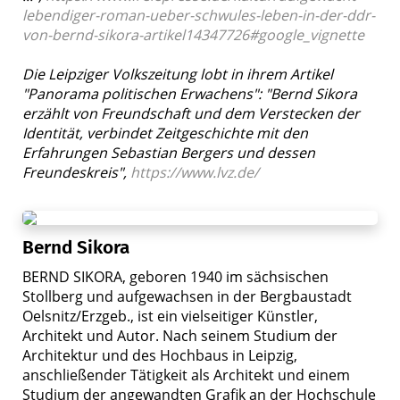
lebendiger-roman-ueber-schwules-leben-in-der-ddr-
von-bernd-sikora-artikel14347726#google_vignette
Die Leipziger Volkszeitung lobt in ihrem Artikel
"Panorama politischen Erwachens": "Bernd Sikora
erzählt von Freundschaft und dem Verstecken der
Identität, verbindet Zeitgeschichte mit den
Erfahrungen Sebastian Bergers und dessen
Freundeskreis",
https://www.lvz.de/
Bernd Sikora
BERND SIKORA, geboren 1940 im sächsischen
Stollberg und aufgewachsen in der Bergbaustadt
Oelsnitz/Erzgeb., ist ein vielseitiger Künstler,
Architekt und Autor. Nach seinem Studium der
Architektur und des Hochbaus in Leipzig,
anschließender Tätigkeit als Architekt und einem
Studium der angewandten Grafik an der Hochschule