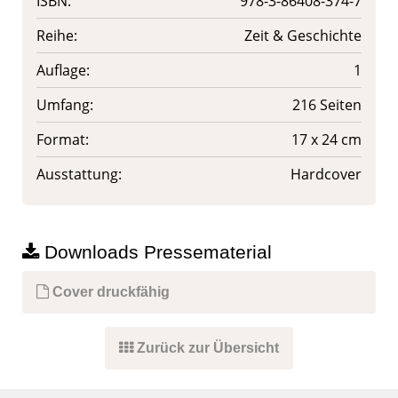
ISBN:
978-3-86408-374-7
Reihe:
Zeit & Geschichte
Auflage:
1
Umfang:
216 Seiten
Format:
17 x 24 cm
Ausstattung:
Hardcover
Downloads Pressematerial
Cover druckfähig
Zurück zur Übersicht