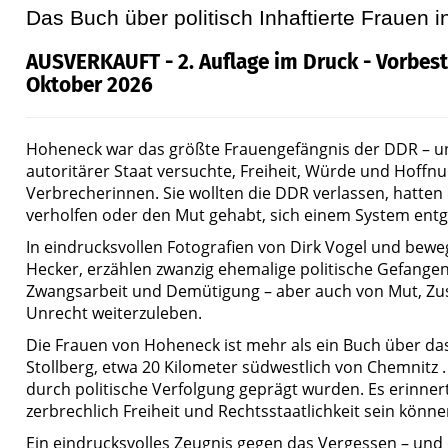
Das Buch über politisch Inhaftierte Frauen i
AUSVERKAUFT - 2. Auflage im Druck - Vorbest
Oktober 2026
Hoheneck war das größte Frauengefängnis der DDR – un
autoritärer Staat versuchte, Freiheit, Würde und Hoffn
Verbrecherinnen. Sie wollten die DDR verlassen, hatten 
verholfen oder den Mut gehabt, sich einem System entg
In eindrucksvollen Fotografien von Dirk Vogel und bewe
Hecker, erzählen zwanzig ehemalige politische Gefangen
Zwangsarbeit und Demütigung – aber auch von Mut, Zu
Unrecht weiterzuleben.
Die Frauen von Hoheneck ist mehr als ein Buch über das
Stollberg, etwa 20 Kilometer südwestlich von Chemnitz 
durch politische Verfolgung geprägt wurden. Es erinner
zerbrechlich Freiheit und Rechtsstaatlichkeit sein könne
Ein eindrucksvolles Zeugnis gegen das Vergessen – und 