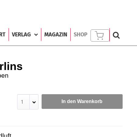
RT
VERLAG
MAGAZIN
SHOP
rlins
ben
In den Warenkorb
uft ...