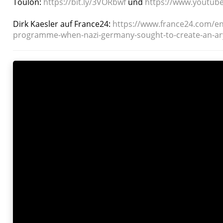
Toulon:
https://bit.ly/3VORbwf
und
https://www.youtub
Dirk Kaesler auf France24:
https://www.france24.com/en
programme-when-nazi-germany-sought-to-create-an-ary