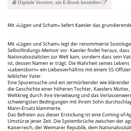
Digitale Version: als E-Book bestellen
Mit »Lügen und Scham« liefert Kaesler das grundierend
Mit »Lügen und Scham« legt der renommierte Soziologe 
Selbstfindungs-Memoir vor. Kaesler findet heraus, dass
Nationalsozialisten zur Welt kam, sondern dass sein Va
ist, dessen Namen er trägt. Die Wahrheit seines Lebens i
»Lebensborn« ein Liebesverhältnis mit einem SS-Offizie
leiblicher Vater.
Eine Spurensuche und ein zermürbender wie klärender Di
die Geschichte einer höheren Tochter, Kaeslers Mutte
Weltkrieg durch ihre Verwitwung und das Verlassenwerde
schwierigsten Bedingungen mit ihrem Sohn durchschlag
Mann-Ersatz klammerte.
Das Befreien aus dieser Erstickung ist eine Coming-of-
Umstürze jener Zeit. Die Systembrüche zwischen der ag
Kaiserreich, der Weimarer Republik, dem Nationalsozial