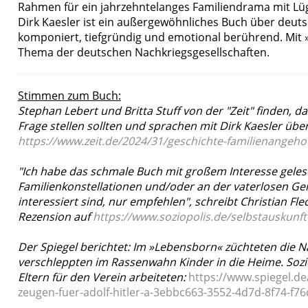
Rahmen für ein jahrzehntelanges Familiendrama mit Lü
Dirk Kaesler ist ein außergewöhnliches Buch über deuts
komponiert, tiefgründig und emotional berührend. Mit 
Thema der deutschen Nachkriegsgesellschaften.
Stimmen zum Buch:
Stephan Lebert und Britta Stuff von der "Zeit" finden, 
Frage stellen sollten und sprachen mit Dirk Kaesler üb
https://www.zeit.de/2024/31/geschichte-familienangehoe
"Ich habe das schmale Buch mit großem Interesse gelese
Familienkonstellationen und/oder an der vaterlosen Ge
interessiert sind, nur empfehlen", schreibt Christian Fl
Rezension auf
https://www.soziopolis.de/selbstauskunft
Der Spiegel berichtet: Im »Lebensborn« züchteten die 
verschleppten im Rassenwahn Kinder in die Heime. Sozio
Eltern für den Verein arbeiteten:
https://www.spiegel.de
zeugen-fuer-adolf-hitler-a-3ebbc663-3552-4d7d-8f74-f7