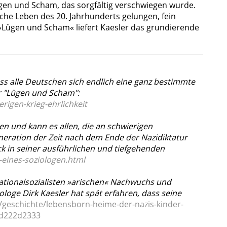
gen und Scham, das sorgfältig verschwiegen wurde.
che Leben des 20. Jahrhunderts gelungen, fein
»Lügen und Scham« liefert Kaesler das grundierende
dass alle Deutschen sich endlich eine ganz bestimmte
er "Lügen und Scham":
rigen-krieg-ehrlichkeit
n und kann es allen, die an schwierigen
neration der Zeit nach dem Ende der Nazidiktatur
eck in seiner ausführlichen und tiefgehenden
-eines-soziologen.html
Nationalsozialisten »arischen« Nachwuchs und
loge Dirk Kaesler hat spät erfahren, dass seine
/geschichte/lebensborn-heime-der-nazis-kinder-
6d222d2333