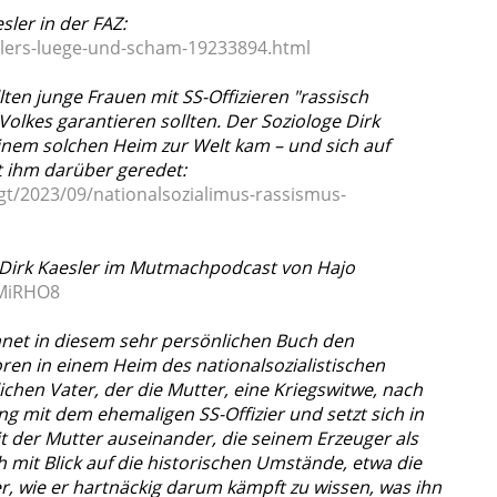
sler in der FAZ:
eslers-luege-und-scham-19233894.html
ten junge Frauen mit SS-Offizieren "rassisch
Volkes garantieren sollten. Der Soziologe Dirk
inem solchen Heim zur Welt kam – und sich auf
 ihm darüber geredet:
gt/2023/09/nationalsozialimus-rassismus-
r? Dirk Kaesler im Mutmachpodcast von Hajo
1MiRHO8
hnet in diesem sehr persönlichen Buch den
en in einem Heim des nationalsozialistischen
ichen Vater, der die Mutter, eine Kriegswitwe, nach
g mit dem ehemaligen SS-Offizier und setzt sich in
 der Mutter auseinander, die seinem Erzeuger als
mit Blick auf die historischen Umstände, etwa die
r, wie er hartnäckig darum kämpft zu wissen, was ihn