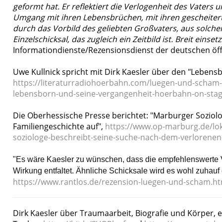
geformt hat. Er reflektiert die Verlogenheit des Vaters 
Umgang mit ihren Lebensbrüchen, mit ihren gescheiterte
durch das Vorbild des geliebten Großvaters, aus solch
Einzelschicksal, das zugleich ein Zeitbild ist. Breit einset
Informationdienste/Rezensionsdienst der deutschen öff
Uwe Kullnick spricht mit Dirk Kaesler über den "Lebens
https://literaturradiohoerbahn.com/luegen-und-scham-u
lebensborn-und-seine-vergangenheit-hoerbahn-on-stag
Die Oberhessische Presse berichtet: "Marburger Soziol
Familiengeschichte auf",
https://www.op-marburg.de/lo
soziologe-beschreibt-seine-suche-nach-dem-verlor
"Es wäre Kaesler zu wünschen, dass die empfehlenswerte Ve
Wirkung entfaltet. Ähnliche Schicksale wird es wohl zuhauf g
https://www.rantlos.de/rezension-luegen-und-scham.ht
Dirk Kaesler über Traumaarbeit, Biografie und Körper,