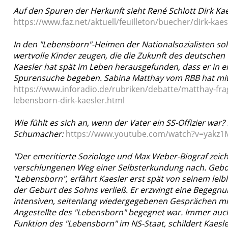
Auf den Spuren der Herkunft sieht René Schlott Dirk Kae
https://www.faz.net/aktuell/feuilleton/buecher/dirk-ka
In den "Lebensborn"-Heimen der Nationalsozialisten soll
wertvolle Kinder zeugen, die die Zukunft des deutschen 
Kaesler hat spät im Leben herausgefunden, dass er in e
Spurensuche begeben. Sabina Matthay vom RBB hat mit
https://www.inforadio.de/rubriken/debatte/matthay-fra
lebensborn-dirk-kaesler.html
Wie fühlt es sich an, wenn der Vater ein SS-Offizier wa
Schumacher:
https://www.youtube.com/watch?v=yakz
"Der emeritierte Soziologe und Max Weber-Biograf zeic
verschlungenen Weg einer Selbsterkundung nach. Gebor
"Lebensborn", erfährt Kaesler erst spät von seinem leibl
der Geburt des Sohns verließ. Er erzwingt eine Begegnun
intensiven, seitenlang wiedergegebenen Gesprächen mit
Angestellte des "Lebensborn" begegnet war. Immer auch 
Funktion des "Lebensborn" im NS-Staat, schildert Kaesle