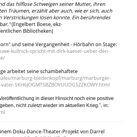
und das hilflose Schweigen seiner Mutter, ihren
n Träumen, erzählt aber auch, wie er sich, auch
en Verstrickungen lösen konnte. Ein berührendes
zbar."
(Engelbert Boese, ekz-
entlichen Bibliotheken)
born" und seine Vergangenheit - Hörbahn on Stage:
we-kullnick-spricht-mit-dirk-kaeser-ueber-den-
e/
oge arbeitet seine schambehaftete
kales/marburg-biedenkopf/marburg/marburger-
enen-vater-SKH6JOGMT5BZBOVUUDGSZZKOWY.html
röffentlichung in dieser Hinsicht noch eine positive
eben, nicht zuletzt wieder im aktuellen Krieg.", in:
ml
 einem Doku-Dance-Theater-Projekt von Darrel