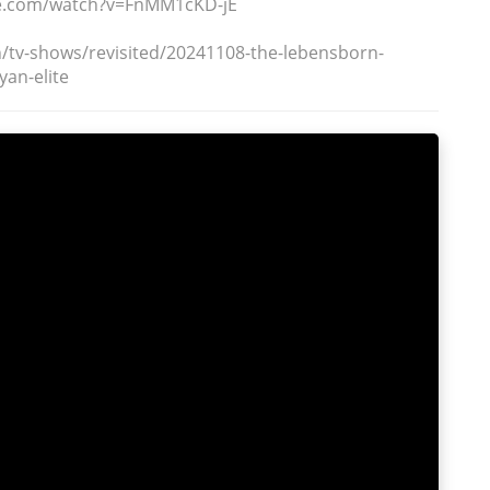
e.com/watch?v=FnMM1cKD-jE
/tv-shows/revisited/20241108-the-lebensborn-
an-elite